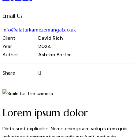
Email Us
info@alaturkamezemangal.co.uk
Client
David Rich
Year
2024
Author
Ashton Porter
Share
Lorem ipsum dolor
Dicta sunt explicabo. Nemo enim ipsam voluptatem quia
voluptas sit aspernatur aut odit aut fugit, sed quia.